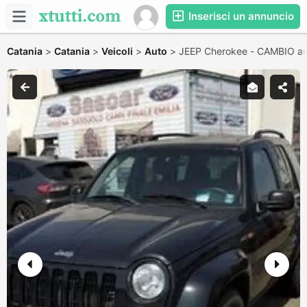
Inserisci un annuncio
Catania
>
Catania
>
Veicoli
>
Auto
>
JEEP Cherokee - CAMBIO au