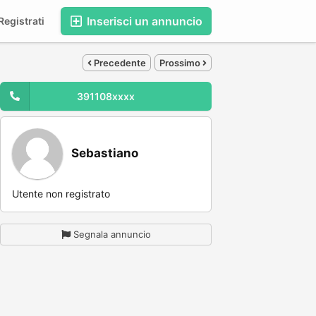
Inserisci un annuncio
egistrati
Precedente
Prossimo
391108xxxx
Sebastiano
Utente non registrato
Segnala annuncio