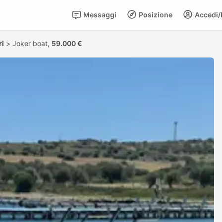
Messaggi
Posizione
Accedi/R
ri
>
Joker boat,
59.000 €