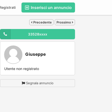
Inserisci un annuncio
egistrati
Precedente
Prossimo
33528xxxx
Giuseppe
Utente non registrato
Segnala annuncio