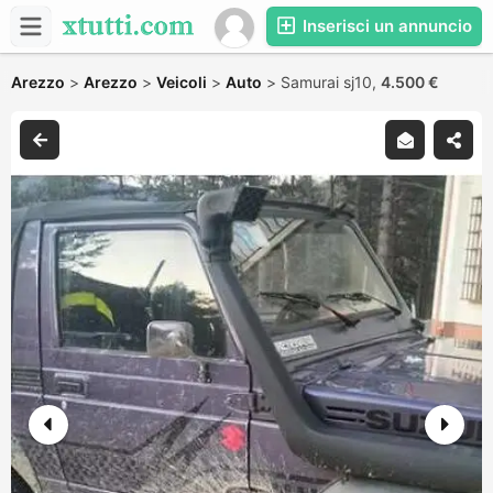
Inserisci un annuncio
Arezzo
>
Arezzo
>
Veicoli
>
Auto
>
Samurai sj10,
4.500 €