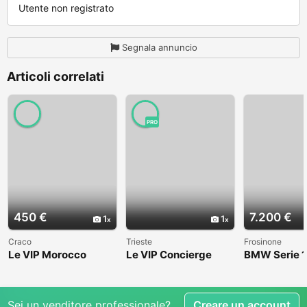
Utente non registrato
Segnala annuncio
Articoli correlati
PRO
450 €
7.200 €
1
1
Craco
Trieste
Frosinone
Le VIP Morocco
Le VIP Concierge
BMW Serie 1
(E82) - 2008
Sei un venditore professionale?
Creare un account