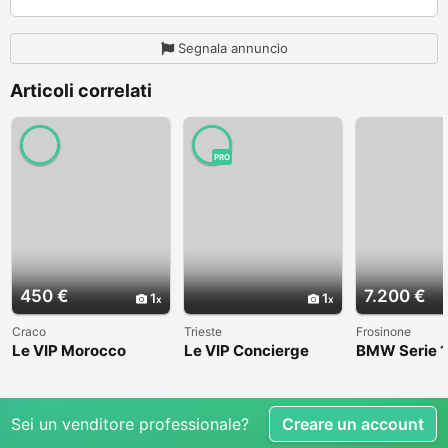
Segnala annuncio
Articoli correlati
PRO
450 €
7.200 €
1
1
Craco
Trieste
Frosinone
Le VIP Morocco
Le VIP Concierge
BMW Serie 1
(E82) - 2008
Sei un venditore professionale?
Creare un account