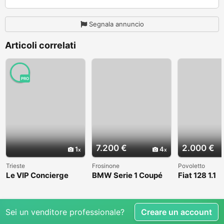
Segnala annuncio
Articoli correlati
PRO
7.200 €
2.000 €
1
4
Trieste
Frosinone
Povoletto
Le VIP Concierge
BMW Serie 1 Coupé
Fiat 128 1.1
(E82) - 2008
Sei un venditore professionale?
Creare un account