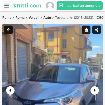
Inserisci un annuncio
Roma
>
Roma
>
Veicoli
>
Auto
>
Toyota c-hr (2016-2023),
17.50