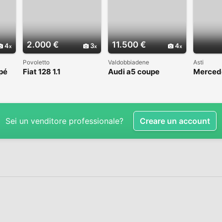
2.000 €
11.500 €
4
3
4
Povoletto
Valdobbiadene
Asti
pé
Fiat 128 1.1
Audi a5 coupe
Mercede
VALUTO
manuale
Sei un venditore professionale?
Creare un account