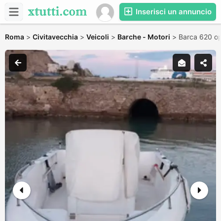
Inserisci un annuncio
Roma
>
Civitavecchia
>
Veicoli
>
Barche - Motori
>
Barca 620 o