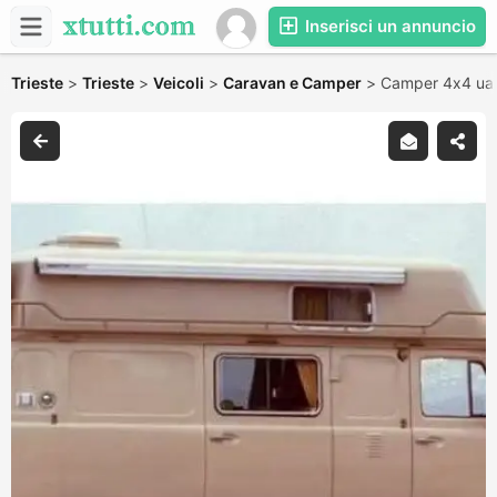
Inserisci un annuncio
Trieste
>
Trieste
>
Veicoli
>
Caravan e Camper
>
Camper 4x4 ua