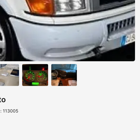
to
D: 113005