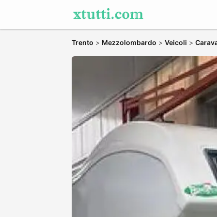
Trento
>
Mezzolombardo
>
Veicoli
>
Carav