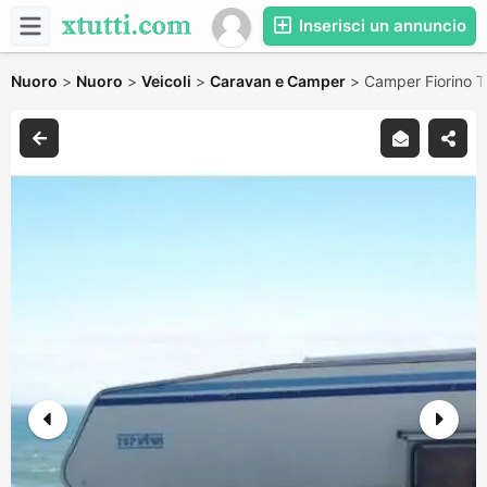
Inserisci un annuncio
Nuoro
>
Nuoro
>
Veicoli
>
Caravan e Camper
>
Camper Fiorino T