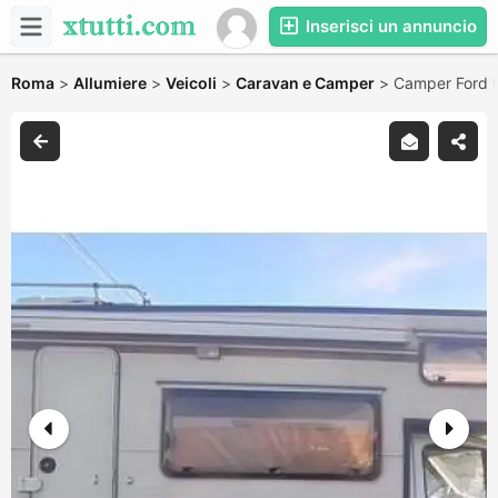
Inserisci un annuncio
Roma
>
Allumiere
>
Veicoli
>
Caravan e Camper
>
Camper Ford t