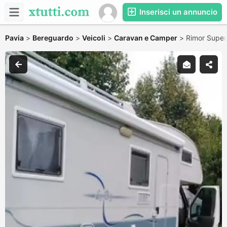
Inserisci un annuncio
Pavia
>
Bereguardo
>
Veicoli
>
Caravan e Camper
>
Rimor Super