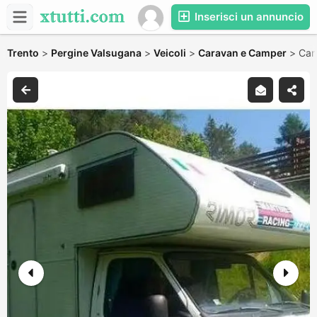
Inserisci un annuncio
Trento
>
Pergine Valsugana
>
Veicoli
>
Caravan e Camper
>
Cam