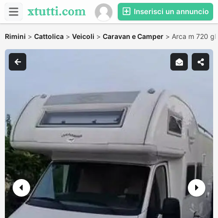
Inserisci un annuncio
Rimini
>
Cattolica
>
Veicoli
>
Caravan e Camper
>
Arca m 720 gl