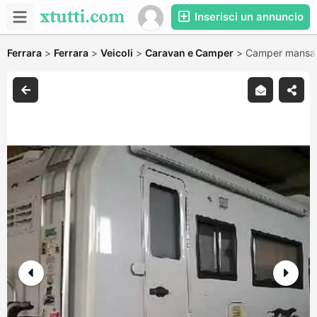
Inserisci un annuncio
Ferrara
>
Ferrara
>
Veicoli
>
Caravan e Camper
>
Camper mansard