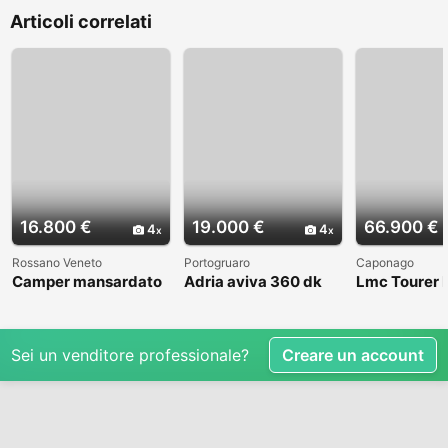
Articoli correlati
16.800 €
19.000 €
66.900 €
4
4
Rossano Veneto
Portogruaro
Caponago
Camper mansardato
Adria aviva 360 dk
Lmc Tourer
Elnag Joxi 11
Sei un venditore professionale?
Creare un account