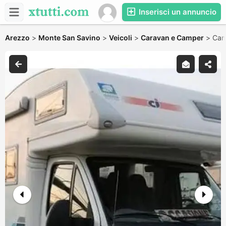
Inserisci un annuncio
Arezzo
>
Monte San Savino
>
Veicoli
>
Caravan e Camper
>
Camp