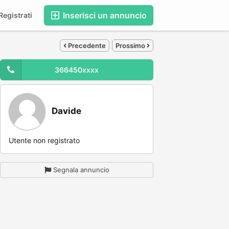
Inserisci un annuncio
egistrati
Precedente
Prossimo
366450xxxx
Davide
Utente non registrato
Segnala annuncio