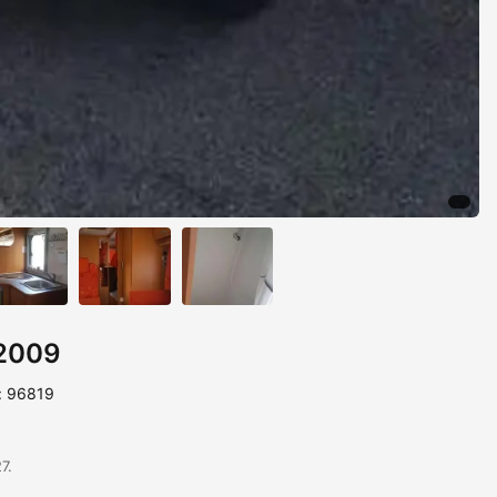
 2009
: 96819
7.