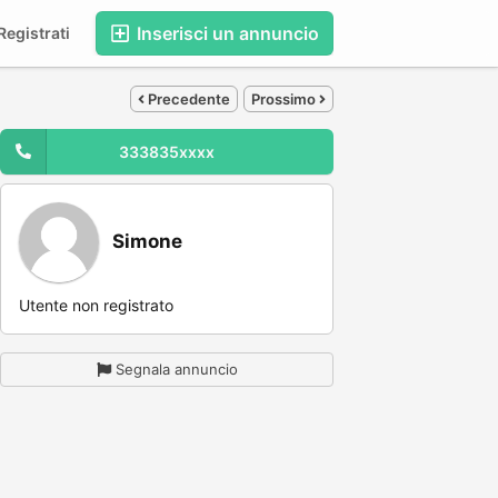
Inserisci un annuncio
egistrati
Precedente
Prossimo
333835xxxx
Simone
Utente non registrato
Segnala annuncio