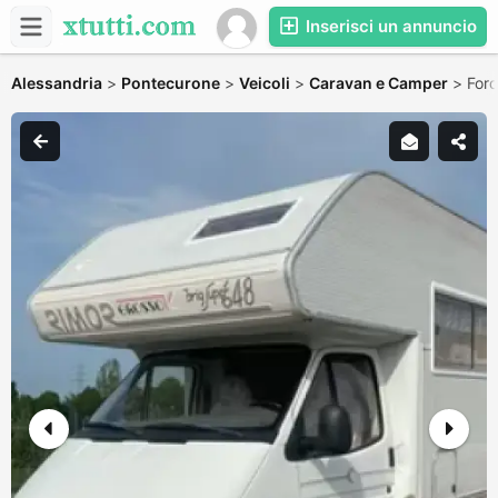
Inserisci un annuncio
Alessandria
>
Pontecurone
>
Veicoli
>
Caravan e Camper
>
Ford