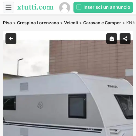
Inserisci un annuncio
Pisa
>
Crespina Lorenzana
>
Veicoli
>
Caravan e Camper
>
KNAU