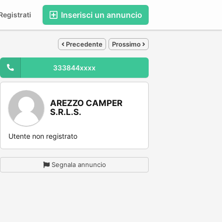
Inserisci un annuncio
egistrati
Precedente
Prossimo
333844xxxx
AREZZO CAMPER
S.R.L.S.
Utente non registrato
Segnala annuncio