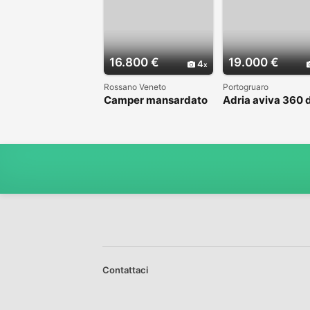
16.800 €
19.000 €
4
Rossano Veneto
Portogruaro
Camper mansardato
Adria aviva 360 
Elnag Joxi 11
Contattaci