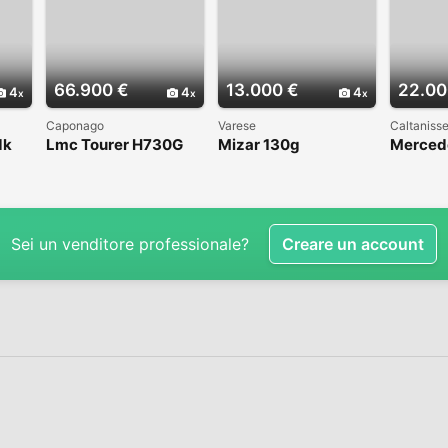
66.900 €
13.000 €
22.00
4
4
4
Caponago
Varese
Caltanisse
dk
Lmc Tourer H730G
Mizar 130g
Merced
Sei un venditore professionale?
Creare un account