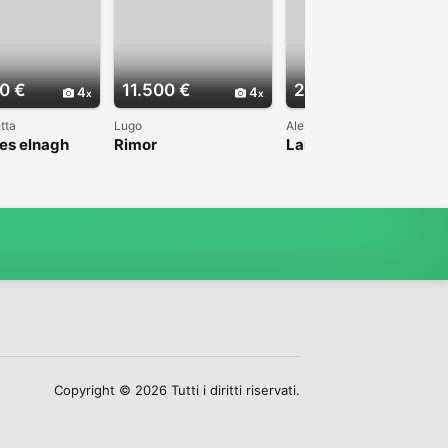
0 €
11.500 €
22.000 €
4
4
4
tta
Lugo
Alessandria
es elnagh
Rimor
Laika Ecovip 200i 2.8
TD 7 posti
Copyright © 2026 Tutti i diritti riservati.