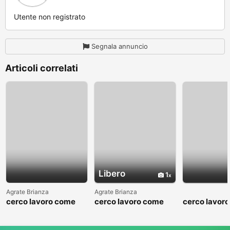
Utente non registrato
Segnala annuncio
Articoli correlati
Libero
1
Agrate Brianza
Agrate Brianza
cerco lavoro come
cerco lavoro come
cerco lavor
fattorino
commesso addetto
fattorino
reparti