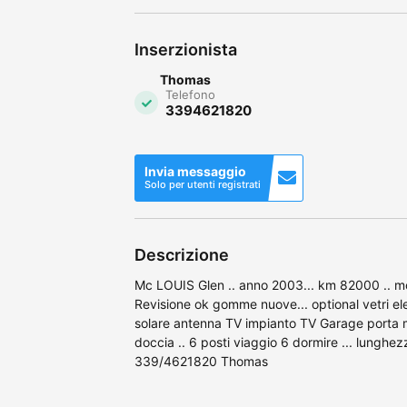
Inserzionista
Thomas
Telefono
3394621820
Invia messaggio
Solo per utenti registrati
Descrizione
Mc LOUIS Glen .. anno 2003... km 82000 .. mot
Revisione ok gomme nuove... optional vetri elet
solare antenna TV impianto TV Garage porta m
doccia .. 6 posti viaggio 6 dormire ... lunghe
339/4621820 Thomas