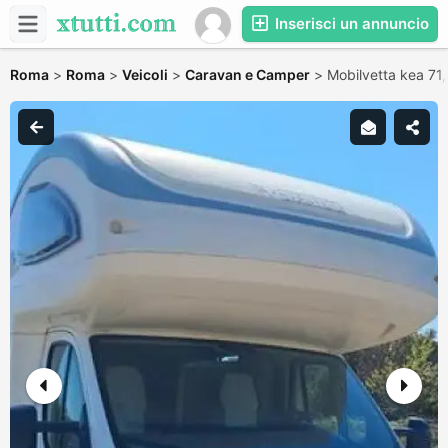
Inserisci un annuncio
Roma
>
Roma
>
Veicoli
>
Caravan e Camper
>
Mobilvetta kea 71