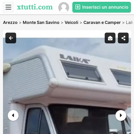
Inserisci un annuncio
Arezzo
>
Monte San Savino
>
Veicoli
>
Caravan e Camper
>
Laik