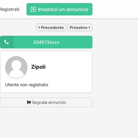
Inserisci un annuncio
egistrati
Precedente
Prossimo
334573xxxx
Zipoli
Utente non registrato
Segnala annuncio