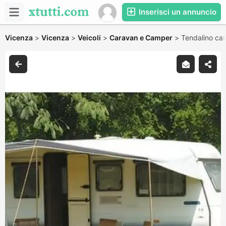
Inserisci un annuncio
Vicenza
>
Vicenza
>
Veicoli
>
Caravan e Camper
>
Tendalino ca