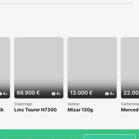
66.900 €
13.000 €
22.00
4
4
4
Caponago
Varese
Caltanisse
dk
Lmc Tourer H730G
Mizar 130g
Merced