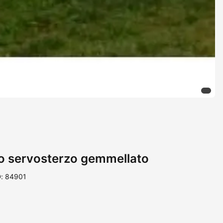
o servosterzo gemmellato
D: 84901