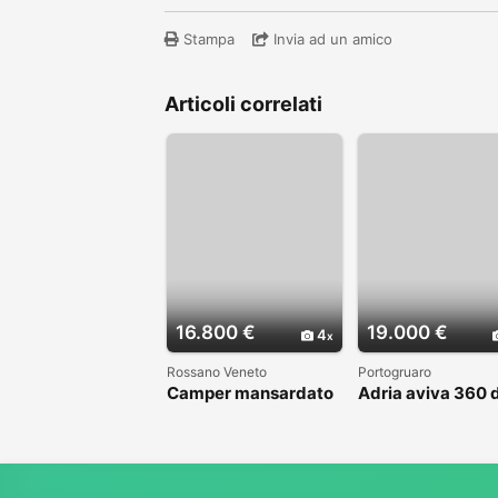
Stampa
Invia ad un amico
Articoli correlati
16.800 €
19.000 €
4
Rossano Veneto
Portogruaro
Camper mansardato
Adria aviva 360 
Elnag Joxi 11