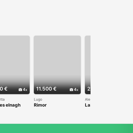
0 €
11.500 €
22.000 €
4
4
4
tta
Lugo
Alessandria
es elnagh
Rimor
Laika Ecovip 200i 2.8
TD 7 posti