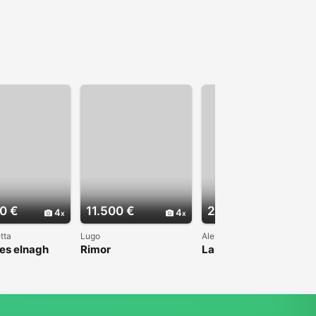
0 €
11.500 €
22.000 €
4
4
4
tta
Lugo
Alessandria
es elnagh
Rimor
Laika Ecovip 200i 2.8
TD 7 posti