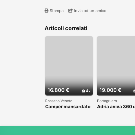
Stampa
Invia ad un amico
Articoli correlati
16.800 €
19.000 €
4
Rossano Veneto
Portogruaro
Camper mansardato
Adria aviva 360 
Elnag Joxi 11