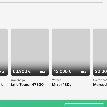
66.900 €
13.000 €
22.00
4
4
4
Caponago
Varese
Caltanisse
dk
Lmc Tourer H730G
Mizar 130g
Merced