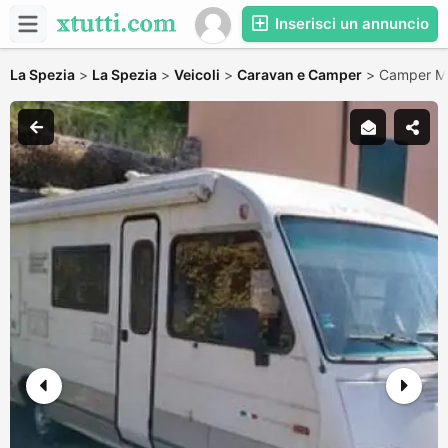
Inserisci un annuncio
La Spezia
>
La Spezia
>
Veicoli
>
Caravan e Camper
>
Camper Mo