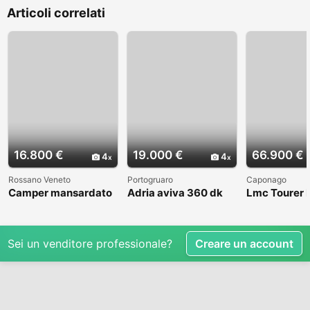
Articoli correlati
16.800 €
19.000 €
66.900 €
4
4
Rossano Veneto
Portogruaro
Caponago
Camper mansardato
Adria aviva 360 dk
Lmc Tourer
Elnag Joxi 11
Sei un venditore professionale?
Creare un account