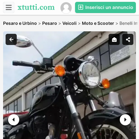
Inserisci un annuncio
Pesaro e Urbino
>
Pesaro
>
Veicoli
>
Moto e Scooter
>
Benelli 