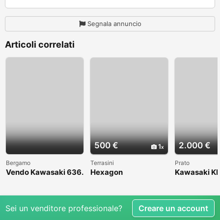
Segnala annuncio
Articoli correlati
500 €
2.000 €
1
Bergamo
Terrasini
Prato
Vendo Kawasaki 636.
Hexagon
Kawasaki KL
Anno 2004
1998
Sei un venditore professionale?
Creare un account