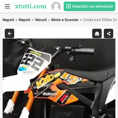
Inserisci un annuncio
Napoli
>
Napoli
>
Veicoli
>
Moto e Scooter
>
Cross kxd 500w 24v 