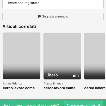
Utente non registrato
Segnala annuncio
Articoli correlati
Libero
1
Agrate Brianza
Agrate Brianza
cerco lavoro come
cerco lavoro come
cerco lavor
fattorino
commesso addetto
fattorino
reparti
Sei un venditore professionale?
Creare un account