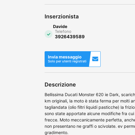
Inserzionista
Davide
Telefono
3926439589
Invia messaggio
Solo per utenti registrati
Descrizione
Bellissima Ducati Monster 620 ie Dark, scarichi
km originali, la moto è stata ferma per molti
tagliandata (olio filtri liquidi pasticche) la friz
sono state apportate alcune modifiche fra cui c
frecce. Moto meccanicamente perfetta, anche 
non presentano ne graffi o scivolate. ev perm
gradimento.