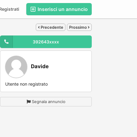
Inserisci un annuncio
egistrati
Precedente
Prossimo
392643xxxx
Davide
Utente non registrato
Segnala annuncio