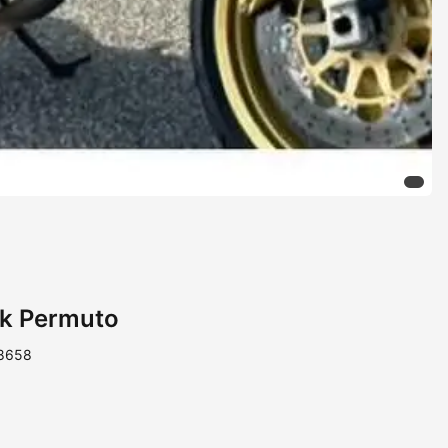
rk Permuto
88658