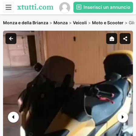
Inserisci un annuncio
Monza e della Brianza
>
Monza
>
Veicoli
>
Moto e Scooter
>
Gil