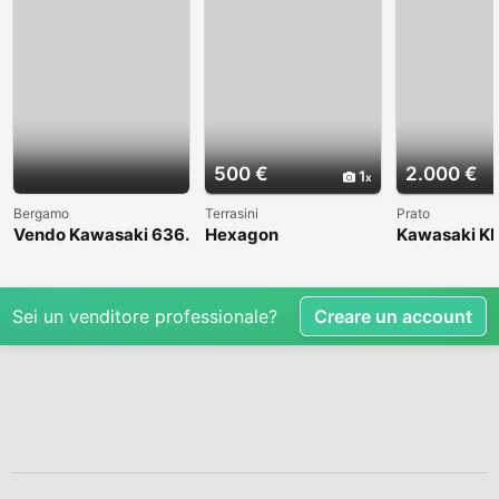
500 €
2.000 €
1
Bergamo
Terrasini
Prato
Vendo Kawasaki 636.
Hexagon
Kawasaki KL
Anno 2004
1998
Sei un venditore professionale?
Creare un account