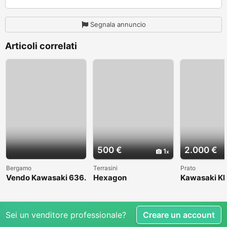
Segnala annuncio
Articoli correlati
500 €
2.000 €
1
Bergamo
Terrasini
Prato
Vendo Kawasaki 636.
Hexagon
Kawasaki KL
Anno 2004
1998
Sei un venditore professionale?
Creare un account