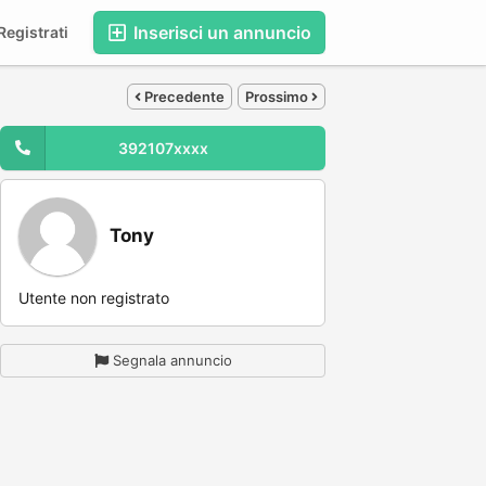
Inserisci un annuncio
egistrati
Precedente
Prossimo
392107xxxx
Tony
Utente non registrato
Segnala annuncio