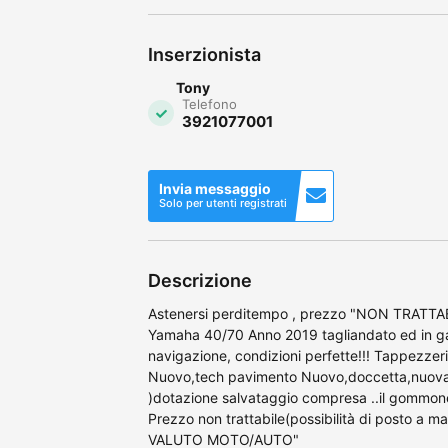
Inserzionista
Tony
Telefono
3921077001
Invia messaggio
Solo per utenti registrati
Descrizione
Astenersi perditempo , prezzo "NON TRATTABI
Yamaha 40/70 Anno 2019 tagliandato ed in gar
navigazione, condizioni perfette!!! Tappezze
Nuovo,tech pavimento Nuovo,doccetta,nuova,
)dotazione salvataggio compresa ..il gommone 
Prezzo non trattabile(possibilità di posto a m
VALUTO MOTO/AUTO"