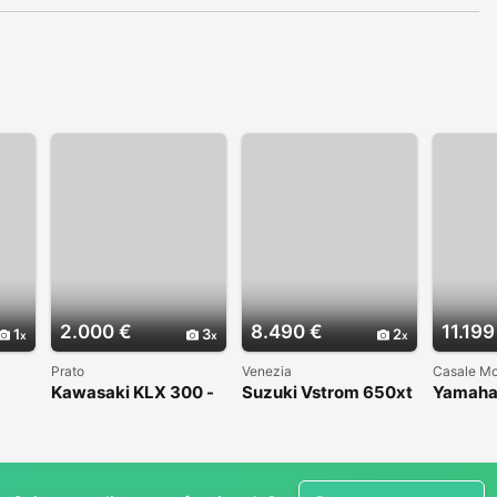
2.000 €
8.490 €
11.199
1
3
2
Prato
Venezia
Casale Mo
Kawasaki KLX 300 -
Suzuki Vstrom 650xt
Yamaha
1998
2024 prezzo
ZERO 2
promozionale