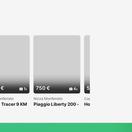
 €
750 €
5.000 €
1
4
3
nferrato
Nizza Monferrato
Cagliari
 Tracer 9 KM
Piaggio Liberty 200 -
Honda Sh 350 Sport
024
2007