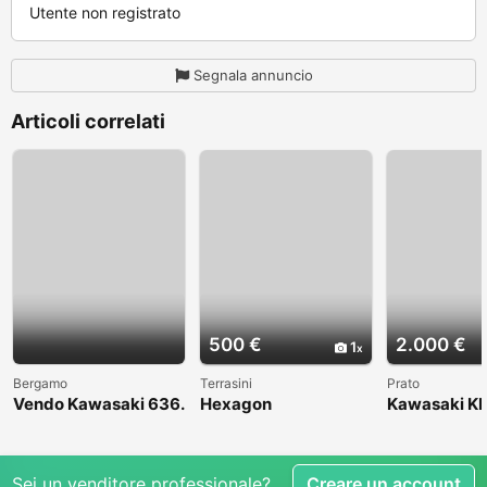
Utente non registrato
Segnala annuncio
Articoli correlati
500 €
2.000 €
1
Bergamo
Terrasini
Prato
Vendo Kawasaki 636.
Hexagon
Kawasaki KL
Anno 2004
1998
Sei un venditore professionale?
Creare un account