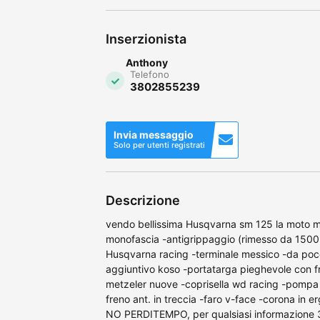
Inserzionista
Anthony
Telefono
3802855239
Invia messaggio
Solo per utenti registrati
Descrizione
vendo bellissima Husqvarna sm 125 la moto mo
monofascia -antigrippaggio (rimesso da 1500k
Husqvarna racing -terminale messico -da poco
aggiuntivo koso -portatarga pieghevole con 
metzeler nuove -coprisella wd racing -pompa 
freno ant. in treccia -faro v-face -corona in e
NO PERDITEMPO, per qualsiasi informazione