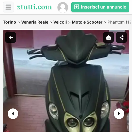
Inserisci un annuncio
Torino
>
Venaria Reale
>
Veicoli
>
Moto e Scooter
>
Phantom f12