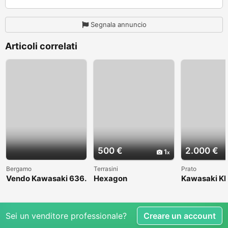
Segnala annuncio
Articoli correlati
500 €
2.000 €
1
Bergamo
Terrasini
Prato
Vendo Kawasaki 636.
Hexagon
Kawasaki KL
Anno 2004
1998
Sei un venditore professionale?
Creare un account