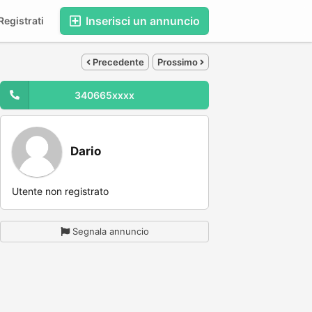
Inserisci un annuncio
egistrati
Precedente
Prossimo
340665xxxx
Dario
Utente non registrato
Segnala annuncio