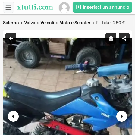
Inserisci un annuncio
Salerno
>
Valva
>
Veicoli
>
Moto e Scooter
>
Pit bike,
250 €