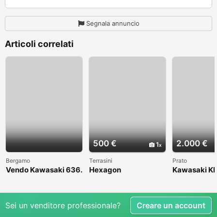
Segnala annuncio
Articoli correlati
500 €
2.000 €
1
Bergamo
Terrasini
Prato
Vendo Kawasaki 636.
Hexagon
Kawasaki KL
Anno 2004
1998
Sei un venditore professionale?
Creare un account