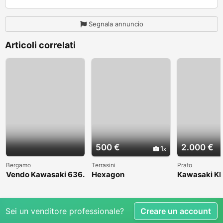
Segnala annuncio
Articoli correlati
500 €
2.000 €
1
Bergamo
Terrasini
Prato
Vendo Kawasaki 636.
Hexagon
Kawasaki KL
Anno 2004
1998
Sei un venditore professionale?
Creare un account