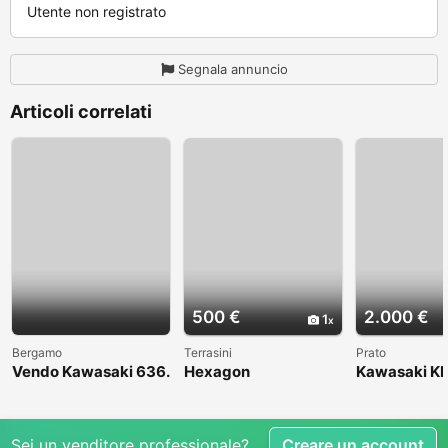
Utente non registrato
Segnala annuncio
Articoli correlati
500 €
2.000 €
1
Bergamo
Terrasini
Prato
Vendo Kawasaki 636.
Hexagon
Kawasaki KL
Anno 2004
1998
Sei un venditore professionale?
Creare un account