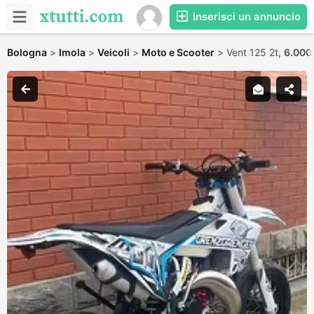
Inserisci un annuncio
Bologna
>
Imola
>
Veicoli
>
Moto e Scooter
>
Vent 125 2t,
6.000